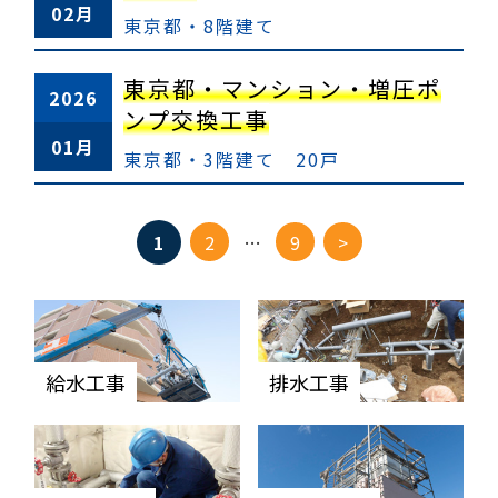
02月
東京都・8階建て
東京都・マンション・増圧ポ
2026
ンプ交換工事
01月
東京都・3階建て 20戸
ペ
1
2
…
9
>
ー
ジ
移
動
給水工事
排水工事