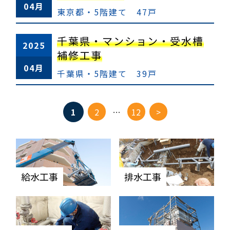
04月
東京都・5階建て 47戸
千葉県・マンション・受水槽
2025
補修工事
04月
千葉県・5階建て 39戸
ペ
1
2
…
12
>
ー
ジ
移
動
給水工事
排水工事