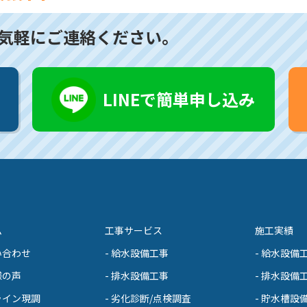
気軽にご連絡ください。
LINEで簡単申し込み
ム
工事サービス
施工実績
い合わせ
- 給水設備工事
- 給水設備
様の声
- 排水設備工事
- 排水設備
ライン現調
- 劣化診断/点検調査
- 貯水槽設