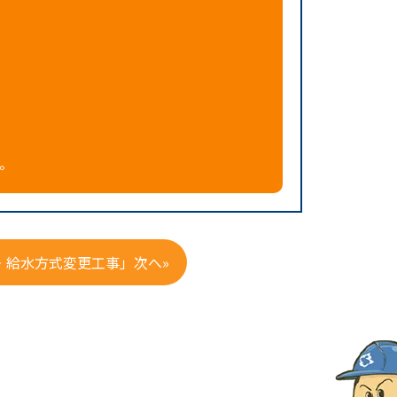
。
・給水方式変更工事」次へ»