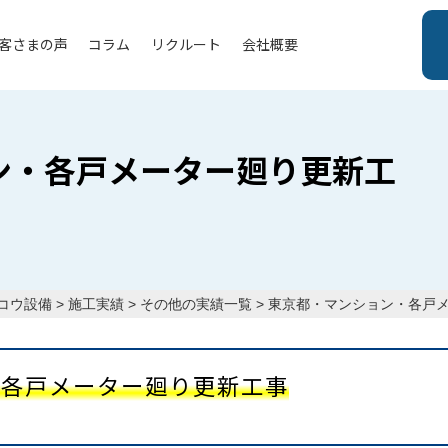
客さまの声
コラム
リクルート
会社概要
ン・各戸メーター廻り更新工
コウ設備
>
施工実績
>
その他の実績一覧
>
東京都・マンション・各戸
・各戸メーター廻り更新工事