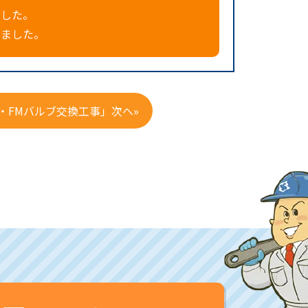
ました。
きました。
・FMバルブ交換工事」次へ»