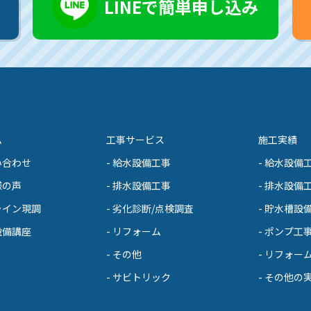
LINEで簡単申し込み
ム
工事サービス
施工実績
い合わせ
- 給水設備工事
- 給水設備
様の声
- 排水設備工事
- 排水設備
ライン現調
- 劣化診断/点検調査
- 貯水槽設
設備講座
- リフォーム
- ポンプ工
- その他
- リフォー
- サビトリック
- その他の