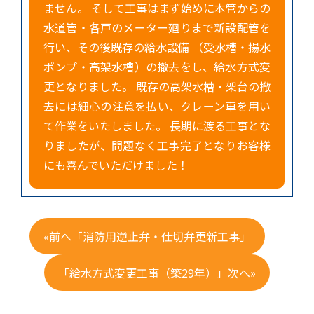
ません。 そして工事はまず始めに本管からの
水道管・各戸のメーター廻りまで新設配管を
行い、その後既存の給水設備 （受水槽・揚水
ポンプ・高架水槽）の撤去をし、給水方式変
更となりました。 既存の高架水槽・架台の撤
去には細心の注意を払い、クレーン車を用い
て作業をいたしました。 長期に渡る工事とな
りましたが、問題なく工事完了となりお客様
にも喜んでいただけました！
«前へ「消防用逆止弁・仕切弁更新工事」
｜
「給水方式変更工事（築29年）」次へ»