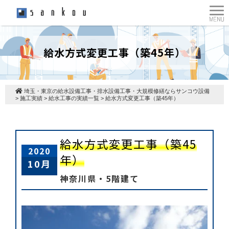
給水方式変更工事（築45年）
埼玉・東京の給水設備工事・排水設備工事・大規模修繕ならサンコウ設備
>
施工実績
>
給水工事の実績一覧
>
給水方式変更工事（築45年）
給水方式変更工事（築45
2020
年）
10月
神奈川県・5階建て