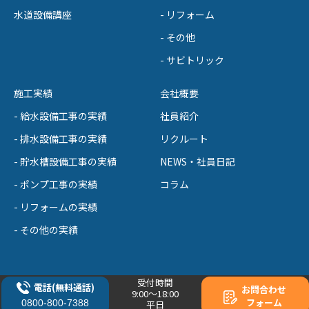
水道設備講座
- リフォーム
- その他
- サビトリック
施工実績
会社概要
- 給水設備工事の実績
社員紹介
- 排水設備工事の実績
リクルート
- 貯水槽設備工事の実績
NEWS・社員日記
- ポンプ工事の実績
コラム
- リフォームの実績
- その他の実績
受付時間
電話(無料通話)
お問合わせ
9:00～18:00
© 2026 サンコウ設備 All Rights Reserved.
フォーム
0800-800-7388
平日