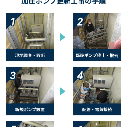
加圧ポンプ更新工事の手順
1
2
現地調査・診断
既設ポンプ停止・撤去
3
4
新規ポンプ設置
配管・電気接続