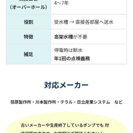
4〜7年
（オーバーホール）
役割
受水槽 → 直接各部屋へ送水
特徴
高架水槽
が不要
停電時は断水
補足
年1回の点検義務
対応メーカー
荏原製作所・川本製作所・テラル・日立産業システム など
古いメーカーや生産終了しているポンプでも
対