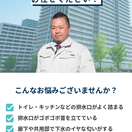
こんなお悩みございませんか？
トイレ・キッチンなどの
排水口がよく詰まる
排水口が
ゴボゴボ音
を立てている
廊下や共用部で下水の
イヤな匂い
がする