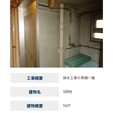
工事概要
排水工事の実績一覧
建物名
S団地
建物概要
56戸