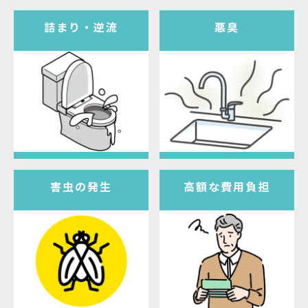
詰まり・逆流
悪臭
害虫の発生
高額な費用負担