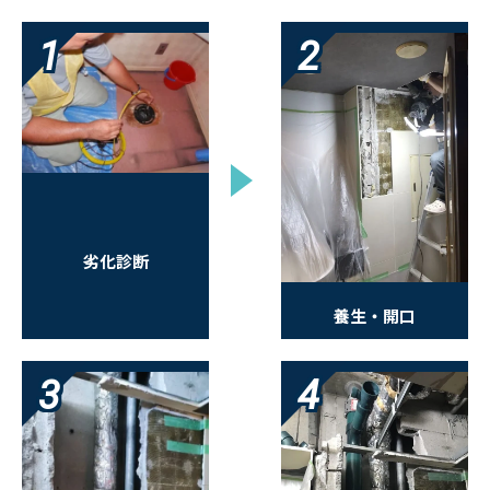
1
2
劣化診断
養生・開口
3
4