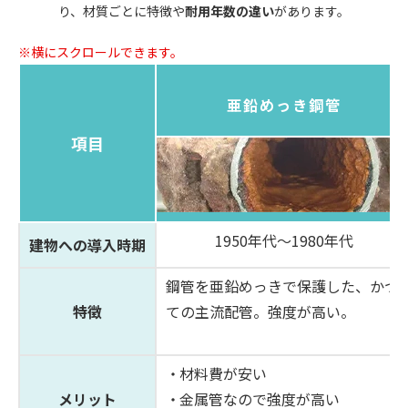
り、材質ごとに特徴や
耐用年数の違い
があります。
※横にスクロールできます。
亜鉛めっき鋼管
項目
1950年代～1980年代
建物への導入時期
鋼管を亜鉛めっきで保護した、かつ
特徴
ての主流配管。強度が高い。
材料費が安い
メリット
金属管なので強度が高い