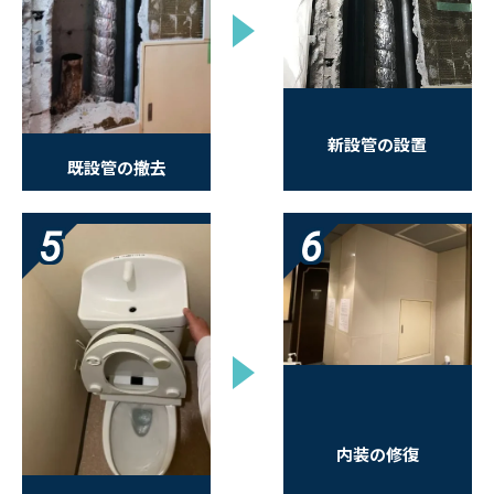
新設管の設置
既設管の撤去
5
6
内装の修復