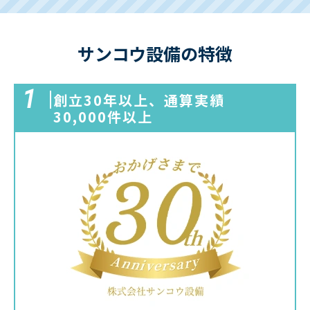
サンコウ設備の特徴
1
創立
30年
以上、通算実績
30,000件
以上