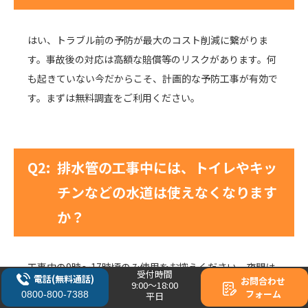
はい、トラブル前の予防が最大のコスト削減に繋がりま
す。事故後の対応は高額な賠償等のリスクがあります。何
も起きていない今だからこそ、計画的な予防工事が有効で
す。まずは無料調査をご利用ください。
Q2:
排水管の工事中には、トイレやキッ
チンなどの水道は使えなくなります
か？
工事中の9時〜17時頃のみ使用をお控えください。夜間は
受付時間
電話(無料通話)
お問合わせ
9:00～18:00
普段通り使えるよう毎日復旧し、生活への影響は最小限に
フォーム
0800-800-7388
平日
します。状況に応じて仮設トイレを用意するなど、ご不便