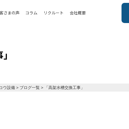
客さまの声
コラム
リクルート
会社概要
事」
コウ設備
>
ブログ一覧
>
「高架水槽交換工事」