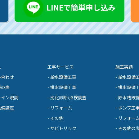
LINEで簡単申し込み
ム
工事サービス
施工実績
い合わせ
- 給水設備工事
- 給水設備
様の声
- 排水設備工事
- 排水設備
ライン現調
- 劣化診断/点検調査
- 貯水槽設
設備講座
- リフォーム
- ポンプ工
- その他
- リフォー
- サビトリック
- その他の