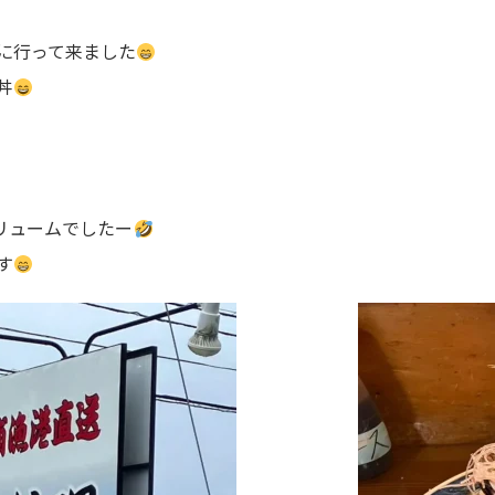
に行って来ました
丼
リュームでしたー
す