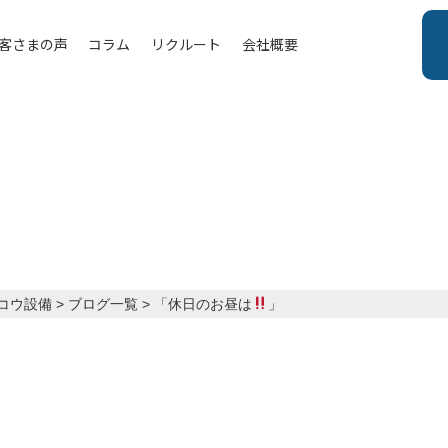
客さまの声
コラム
リクルート
会社概要
」
コウ設備
>
ブログ一覧
>
「休日のお昼は
」